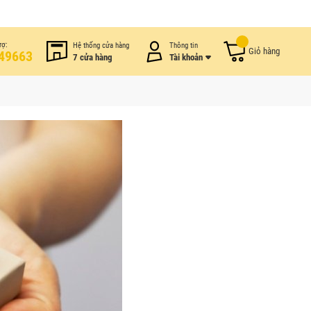
rợ:
Hệ thống cửa hàng
Thông tin
Giỏ hàng
49663
7 cửa hàng
Tài khoản