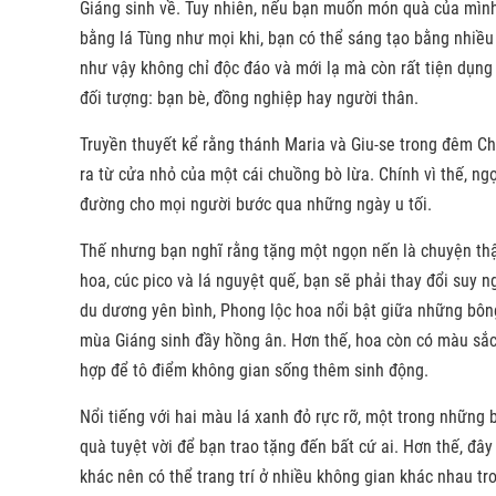
Giáng sinh về. Tuy nhiên, nếu bạn muốn món quà của mình
bằng lá Tùng như mọi khi, bạn có thể sáng tạo bằng nhiều
như vậy không chỉ độc đáo và mới lạ mà còn rất tiện dụng k
đối tượng: bạn bè, đồng nghiệp hay người thân.
Truyền thuyết kể rằng thánh Maria và Giu-se trong đêm Ch
ra từ cửa nhỏ của một cái chuồng bò lừa. Chính vì thế, ng
đường cho mọi người bước qua những ngày u tối.
Thế nhưng bạn nghĩ rằng tặng một ngọn nến là chuyện th
hoa, cúc pico và lá nguyệt quế, bạn sẽ phải thay đổi suy
du dương yên bình, Phong lộc hoa nổi bật giữa những bô
mùa Giáng sinh đầy hồng ân. Hơn thế, hoa còn có màu sắc 
hợp để tô điểm không gian sống thêm sinh động.
Nổi tiếng với hai màu lá xanh đỏ rực rỡ, một trong những
quà tuyệt vời để bạn trao tặng đến bất cứ ai. Hơn thế, đây
khác nên có thể trang trí ở nhiều không gian khác nhau t