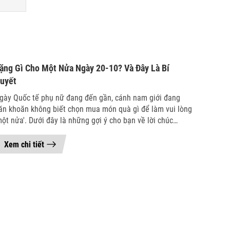
09/12/2023
ặng Gì Cho Một Nửa Ngày 20-10? Và Đây Là Bí
uyết
gày Quốc tế phụ nữ đang đến gần, cánh nam giới đang
ăn khoăn không biết chọn mua món quà gì để làm vui lòng
một nửa'. Dưới đây là những gợi ý cho bạn về lời chúc
0/10 và quà tặng 20/10 ý nghĩa nhất. Món quà 'phổ cập'
hông thể thiếu trong ngày quốc tế phụ nữ. Tất cả các cô
Xem chi tiết
ái đều cảm thấy hạnh phúc khi được tặng hoa. Thậm chí,
hiều cô gái còn dựa vào bó hoa bạn tặng để xác định mức
ộ tình cảm. Do đó, hãy thật tinh tế với bó hoa của mình để
ang lại niềm vui cho nàng. Tùy vào các giai đoạn của tình
ảm để bạn có thể tặng hoa cho 'một nửa'. Nếu bạn muốn
ỏ tình hoặc hai người đang yêu nhau thì hoa hồng là lựa
họn tốt. Tuy nhiên, nếu như cô ấy là người lãng mạn và hai