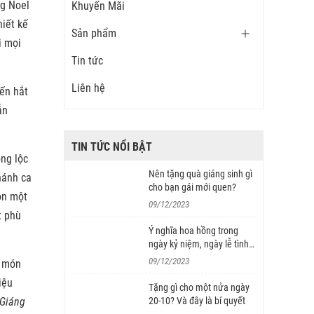
ng Noel
Khuyến Mãi
hiết kế
Sản phẩm
i mọi
Tin tức
Liên hệ
nến hắt
ẫn
TIN TỨC NỔI BẬT
ng lộc
Nên tặng quà giáng sinh gì
hánh ca
cho bạn gái mới quen?
ón một
09/12/2023
t phù
Ý nghĩa hoa hồng trong
ngày kỷ niệm, ngày lễ tình
nhân
09/12/2023
à món
iệu
Tặng gì cho một nửa ngày
Giáng
20-10? Và đây là bí quyết