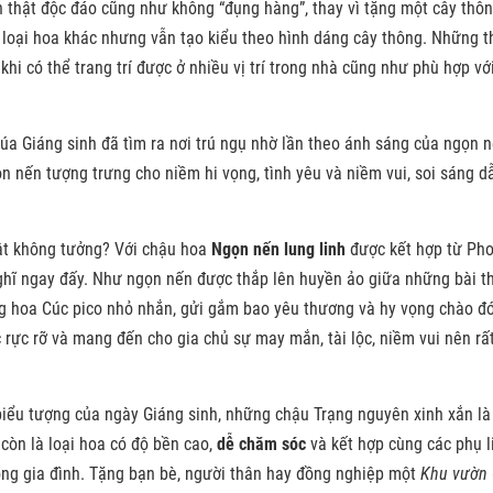
 thật độc đáo cũng như không “đụng hàng”, thay vì tặng một cây thô
 loại hoa khác nhưng vẫn tạo kiểu theo hình dáng cây thông. Những t
hi có thể trang trí được ở nhiều vị trí trong nhà cũng như phù hợp vớ
úa Giáng sinh đã tìm ra nơi trú ngụ nhờ lần theo ánh sáng của ngọn 
ọn nến tượng trưng cho niềm hi vọng, tình yêu và niềm vui, soi sáng d
ật không tưởng? Với chậu hoa
Ngọn nến lung linh
được kết hợp từ Pho
 nghĩ ngay đấy. Như ngọn nến được thắp lên huyền ảo giữa những bài t
ng hoa Cúc pico nhỏ nhắn, gửi gắm bao yêu thương và hy vọng chào đ
rực rỡ và mang đến cho gia chủ sự may mắn, tài lộc, niềm vui nên rấ
 biểu tượng của ngày Giáng sinh, những chậu Trạng nguyên xinh xắn l
 còn là loại hoa có độ bền cao,
dễ chăm sóc
và kết hợp cùng các phụ l
rong gia đình. Tặng bạn bè, người thân hay đồng nghiệp một
Khu vườn 