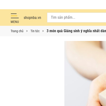
shopnba.vn
MENU
3 món quà Giáng sinh ý nghĩa nhất dà
Trang chủ
Tin tức