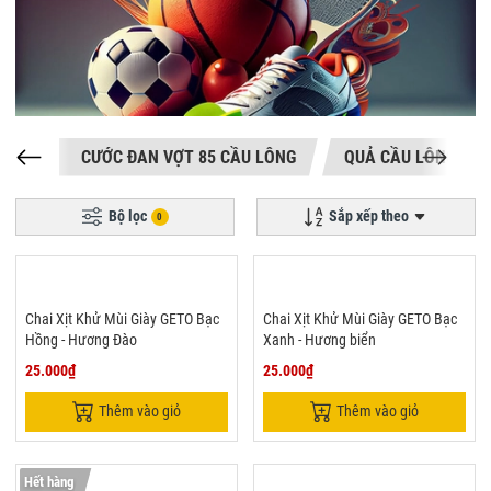
CƯỚC ĐAN VỢT 85 CẦU LÔNG
QUẢ CẦU LÔNG
Bộ lọc
Sắp xếp theo
0
Chai Xịt Khử Mùi Giày GETO Bạc
Chai Xịt Khử Mùi Giày GETO Bạc
Hồng - Hương Đào
Xanh - Hương biển
25.000₫
25.000₫
Thêm vào giỏ
Thêm vào giỏ
Hết hàng