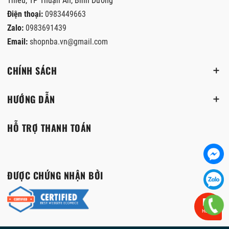
Thiêu, TP Thuận An, Bình Dương
Điện thoại:
0983449663
Zalo:
0983691439
Email:
shopnba.vn@gmail.com
CHÍNH SÁCH
HƯỚNG DẪN
HỖ TRỢ THANH TOÁN
ĐƯỢC CHỨNG NHẬN BỞI
Hỗ trợ