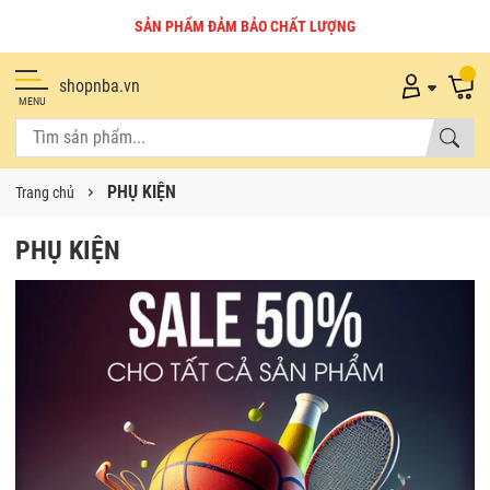
SẢN PHẨM ĐẢM BẢO CHẤT LƯỢNG
shopnba.vn
MENU
PHỤ KIỆN
Trang chủ
PHỤ KIỆN