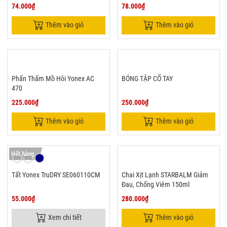
74.000₫
78.000₫
Thêm vào giỏ
Thêm vào giỏ
Phấn Thấm Mồ Hôi Yonex AC
BÓNG TẬP CỔ TAY
470
225.000₫
250.000₫
Thêm vào giỏ
Thêm vào giỏ
Hết hàng
Tất Yonex TruDRY SE060110CM
Chai Xịt Lạnh STARBALM Giảm
Đau, Chống Viêm 150ml
55.000₫
280.000₫
Xem chi tiết
Thêm vào giỏ