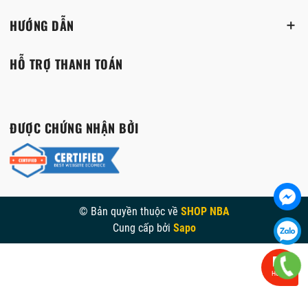
HƯỚNG DẪN
HỖ TRỢ THANH TOÁN
ĐƯỢC CHỨNG NHẬN BỞI
© Bản quyền thuộc về
SHOP NBA
Cung cấp bởi
Sapo
Hỗ trợ