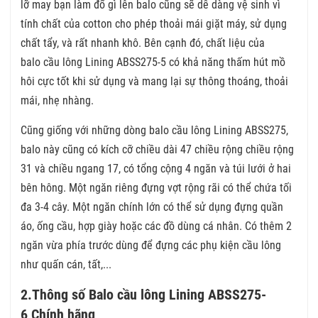
lỡ may bạn làm đổ gì lên balo cũng sẽ dễ dàng vệ sinh vì
tính chất của cotton cho phép thoải mái giặt máy, sử dụng
chất tẩy, và rất nhanh khô. Bên cạnh đó, chất liệu của
balo cầu lông Lining ABSS275-5 có khả năng thấm hút mồ
hôi cực tốt khi sử dụng và mang lại sự thông thoáng, thoải
mái, nhẹ nhàng.
Cũng giống với những dòng balo cầu lông Lining ABSS275,
balo này cũng có kích cỡ chiều dài 47 chiều rộng chiều rộng
31 và chiều ngang 17, có tổng cộng 4 ngăn và túi lưới ở hai
bên hông. Một ngăn riêng đựng vợt rộng rãi có thể chứa tối
đa 3-4 cây. Một ngăn chính lớn có thể sử dụng đựng quần
áo, ống cầu, hợp giày hoặc các đồ dùng cá nhân. Có thêm 2
ngăn vừa phía trước dùng để đựng các phụ kiện cầu lông
như quấn cán, tất,...
2.Thông số Balo cầu lông Lining ABSS275-
6 Chính hãng