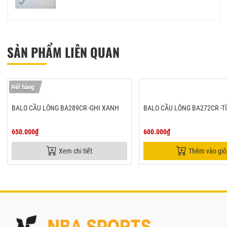
SẢN PHẨM LIÊN QUAN
Hết hàng
BALO CẦU LÔNG BA289CR -GHI XANH
BALO CẦU LÔNG BA272CR -T
650.000₫
600.000₫
Xem chi tiết
Thêm vào giỏ