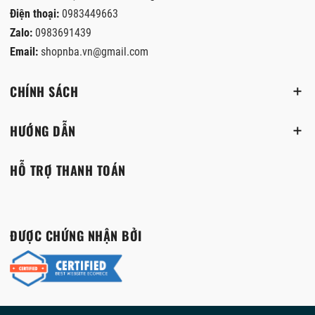
Điện thoại:
0983449663
Zalo:
0983691439
Email:
shopnba.vn@gmail.com
CHÍNH SÁCH
HƯỚNG DẪN
HỖ TRỢ THANH TOÁN
ĐƯỢC CHỨNG NHẬN BỞI