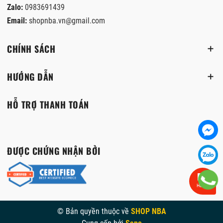
Zalo:
0983691439
Email:
shopnba.vn@gmail.com
CHÍNH SÁCH
HƯỚNG DẪN
HỖ TRỢ THANH TOÁN
ĐƯỢC CHỨNG NHẬN BỞI
Hỗ trợ
© Bản quyền thuộc về
SHOP NBA