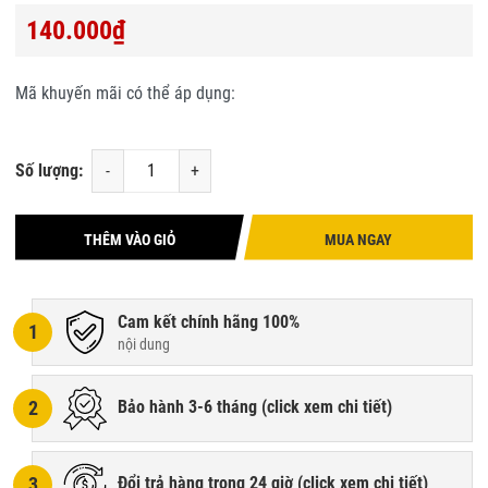
140.000₫
Mã khuyến mãi có thể áp dụng:
Số lượng:
-
+
THÊM VÀO GIỎ
MUA NGAY
Cam kết chính hãng 100%
1
nội dung
2
Bảo hành 3-6 tháng (
click xem chi tiết
)
3
Đổi trả hàng trong 24 giờ (
click xem chi tiết
)