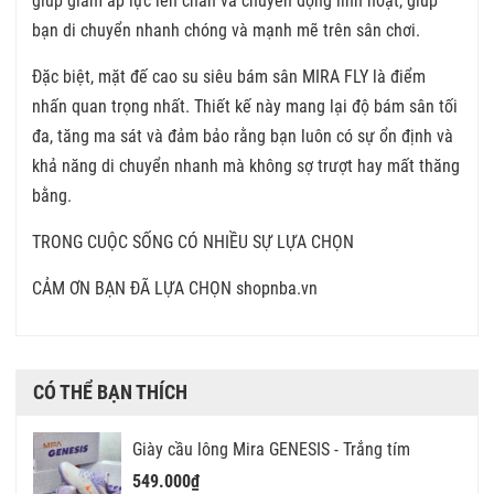
giúp giảm áp lực lên chân và chuyển động linh hoạt, giúp
bạn di chuyển nhanh chóng và mạnh mẽ trên sân chơi.
Đặc biệt, mặt đế cao su siêu bám sân MIRA FLY là điểm
nhấn quan trọng nhất. Thiết kế này mang lại độ bám sân tối
đa, tăng ma sát và đảm bảo rằng bạn luôn có sự ổn định và
khả năng di chuyển nhanh mà không sợ trượt hay mất thăng
bằng.
TRONG CUỘC SỐNG CÓ NHIỀU SỰ LỰA CHỌN
CẢM ƠN BẠN ĐÃ LỰA CHỌN shopnba.vn
CÓ THỂ BẠN THÍCH
Giày cầu lông Mira GENESIS - Trắng tím
549.000₫