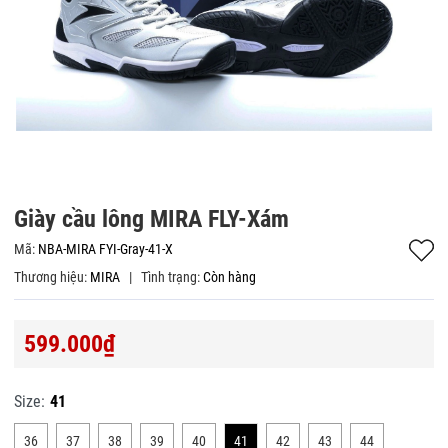
Giày cầu lông MIRA FLY-Xám
Mã:
NBA-MIRA FYI-Gray-41-X
Thương hiệu:
MIRA
|
Tình trạng:
Còn hàng
599.000₫
Size:
41
36
37
38
39
40
41
42
43
44