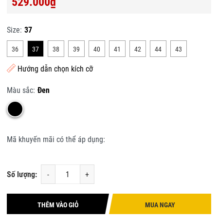
529.000₫
Size:
37
36
37
38
39
40
41
42
44
43
Hướng dẫn chọn kích cỡ
Màu sắc:
Đen
Mã khuyến mãi có thể áp dụng:
Số lượng:
-
+
THÊM VÀO GIỎ
MUA NGAY