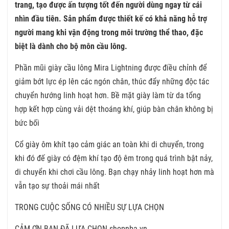
trang, tạo được ấn tượng tốt đến người dùng ngay từ cái
nhìn đầu tiên. Sản phẩm được thiết kế có khả năng hỗ trợ
người mang khi vận động trong môi trường thể thao, đặc
biệt là dành cho bộ môn cầu lông.
Phần mũi giày cầu lông Mira Lightning được điều chỉnh để
giảm bớt lực ép lên các ngón chân, thúc đẩy những độc tác
chuyển hướng linh hoạt hơn. Bề mặt giày làm từ da tổng
hợp kết hợp cùng vải dệt thoáng khí, giúp bàn chân không bị
bức bối
Cổ giày ôm khít tạo cảm giác an toàn khi di chuyển, trong
khi đó đế giày có đệm khí tạo độ êm trong quá trình bật nảy,
di chuyển khi chơi cầu lông. Bạn chạy nhảy linh hoạt hơn mà
vẫn tạo sự thoải mái nhất
TRONG CUỘC SỐNG CÓ NHIỀU SỰ LỰA CHỌN
CẢM ƠN BẠN ĐÃ LỰA CHỌN shopnba.vn