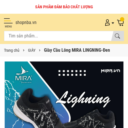
SẢN PHẨM ĐẢM BẢO CHẤT LƯỢNG
shopnba.vn
MENU
Giày Cầu Lông MIRA LINGNING-Đen
Trang chủ
GIÀY