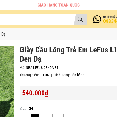
GIAO HÀNG TOÀN QUỐC
Hotline hỗ t
09834
n Dạ
Giày Cầu Lông Trẻ Em LeFus L
Đen Dạ
Mã:
NBA-LEFUS DENDA-34
Thương hiệu:
LEFUS
|
Tình trạng:
Còn hàng
540.000₫
Size:
34