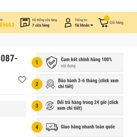
rợ:
Hệ thống cửa hàng
Thông tin
Giỏ hàng
49663
7 cửa hàng
Tài khoản
1087-
Cam kết chính hãng 100%
1
nội dung
Bảo hành 3-6 tháng (
click xem
2
chi tiết
)
Đổi trả hàng trong 24 giờ (
click
3
xem chi tiết
)
4
Giao hàng nhanh toàn quốc