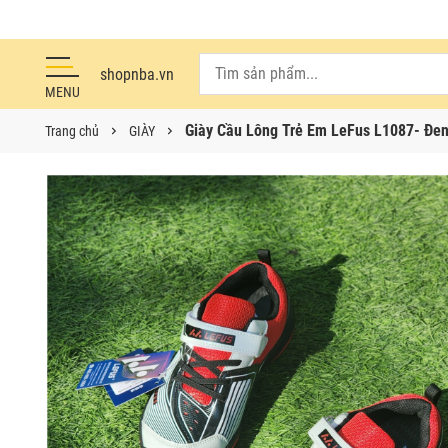
shopnba.vn
MENU
Giày Cầu Lông Trẻ Em LeFus L1087- Đe
Trang chủ
GIÀY