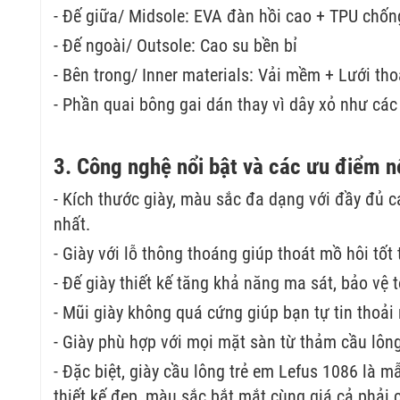
- Đế giữa/ Midsole: EVA đàn hồi cao + TPU chố
- Đế ngoài/ Outsole: Cao su bền bỉ
- Bên trong/ Inner materials: Vải mềm + Lưới tho
- Phần quai bông gai dán thay vì dây xỏ như các
3. Công nghệ nổi bật và các ưu điểm nổ
- Kích thước giày, màu sắc đa dạng với đầy đủ 
nhất.
- Giày với lỗ thông thoáng giúp thoát mồ hôi tốt
- Đế giày thiết kế tăng khả năng ma sát, bảo vệ 
- Mũi giày không quá cứng giúp bạn tự tin thoải 
- Giày phù hợp với mọi mặt sàn từ thảm cầu lôn
- Đặc biệt, giày cầu lông trẻ em Lefus 1086 là 
thiết kế đẹp, màu sắc bắt mắt cùng giá cả phải 