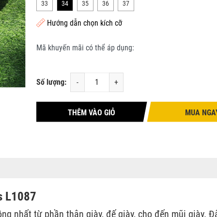
33
34
35
36
37
Hướng dẫn chọn kích cỡ
Mã khuyến mãi có thể áp dụng:
Số lượng:
-
+
THÊM VÀO GIỎ
MUA NGA
us L1087
ồng nhất từ phần thân giày, đế giày, cho đến mũi giày. Đ