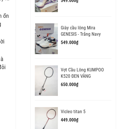
549.000₫
n ổn
g
Giày cầu lông Mira
GENESIS - Trắng Navy
ời
549.000₫
là
đôi
Vợt Cầu Lông KUMPOO
K520 ĐEN VÀNG
650.000₫
Vicleo titan 5
449.000₫