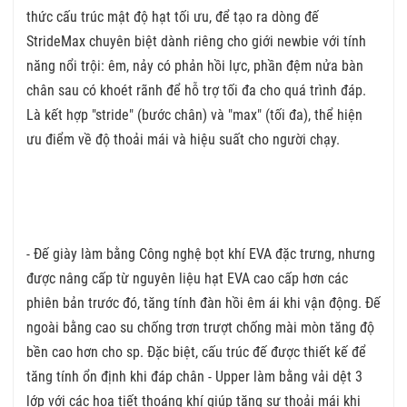
thức cấu trúc mật độ hạt tối ưu, để tạo ra dòng đế
StrideMax chuyên biệt dành riêng cho giới newbie với tính
năng nổi trội: êm, nảy có phản hồi lực, phần đệm nửa bàn
chân sau có khoét rãnh để hỗ trợ tối đa cho quá trình đáp.
Là kết hợp "stride" (bước chân) và "max" (tối đa), thể hiện
ưu điểm về độ thoải mái và hiệu suất cho người chạy.
- Đế giày làm bằng Công nghệ bọt khí EVA đặc trưng, nhưng
được nâng cấp từ nguyên liệu hạt EVA cao cấp hơn các
phiên bản trước đó, tăng tính đàn hồi êm ái khi vận động. Đế
ngoài bằng cao su chống trơn trượt chống mài mòn tăng độ
bền cao hơn cho sp. Đặc biệt, cấu trúc đế được thiết kế để
tăng tính ổn định khi đáp chân - Upper làm bằng vải dệt 3
lớp với các hoạ tiết thoáng khí giúp tăng sự thoải mái khi