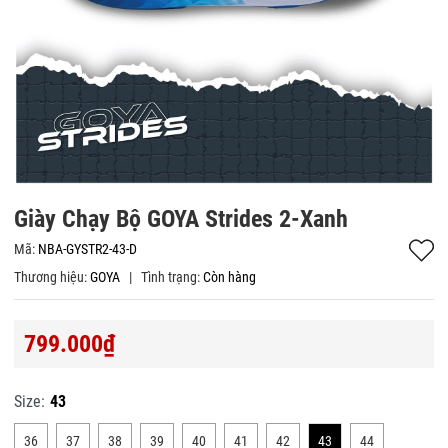
Giày Chạy Bộ GOYA Strides 2-Xanh
Mã:
NBA-GYSTR2-43-D
Thương hiệu:
GOYA
|
Tình trạng:
Còn hàng
799.000₫
Size:
43
36
37
38
39
40
41
42
43
44