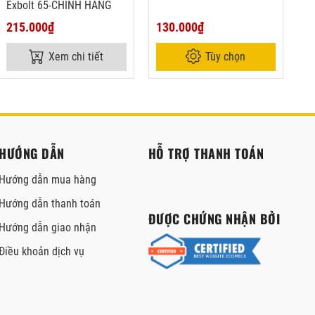
Exbolt 65-CHÍNH HÃNG
Ma
215.000₫
130.000₫
7
Xem chi tiết
Tùy chọn
HƯỚNG DẪN
HỖ TRỢ THANH TOÁN
Hướng dẫn mua hàng
Hướng dẫn thanh toán
ĐƯỢC CHỨNG NHẬN BỞI
Hướng dẫn giao nhận
Điều khoản dịch vụ