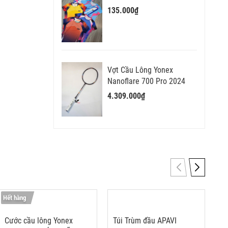
135.000₫
Vợt Cầu Lông Yonex
Nanoflare 700 Pro 2024
4.309.000₫
Hết hàng
Cước cầu lông Yonex
Túi Trùm đầu APAVI
T