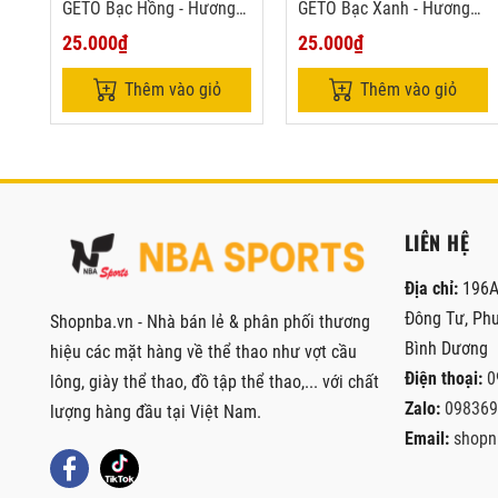
GETO Bạc Hồng - Hương
GETO Bạc Xanh - Hương
Đào
biển
25.000₫
25.000₫
Thêm vào giỏ
Thêm vào giỏ
LIÊN HỆ
Địa chỉ:
196A
Đông Tư, Phư
Shopnba.vn - Nhà bán lẻ & phân phối thương
Bình Dương
hiệu các mặt hàng về thể thao như vợt cầu
Điện thoại:
0
lông, giày thể thao, đồ tập thể thao,... với chất
Zalo:
098369
lượng hàng đầu tại Việt Nam.
Email:
shopn