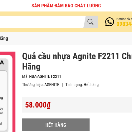
SẢN PHẨM ĐẢM BẢO CHẤT LƯỢNG
Hotline hỗ t
09834
Hãng
Quả cầu nhựa Agnite F2211 Ch
Hãng
Mã:
NBA-AGNITE F2211
Thương hiệu:
AGENITE
|
Tình trạng:
Hết hàng
58.000₫
HẾT HÀNG