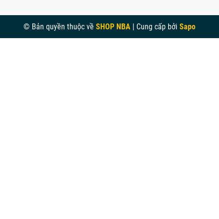
© Bản quyền thuộc về
SHOP NBA
|
Cung cấp bởi
Sapo