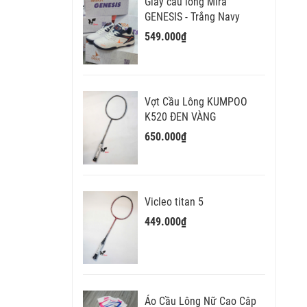
Giày cầu lông Mira
GENESIS - Trắng Navy
549.000₫
Vợt Cầu Lông KUMPOO
K520 ĐEN VÀNG
650.000₫
Vicleo titan 5
449.000₫
Áo Cầu Lông Nữ Cao Câp