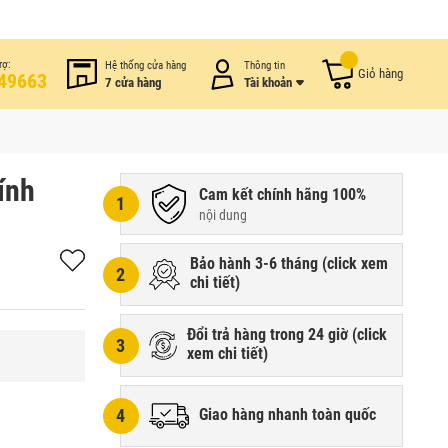
rợ:
Hệ thống cửa hàng
Thông tin
Giỏ hàng
49663
7 cửa hàng
Tài khoản
ính
Cam kết chính hãng 100%
1
nội dung
Bảo hành 3-6 tháng (
click xem
2
chi tiết
)
Đổi trả hàng trong 24 giờ (
click
3
xem chi tiết
)
4
Giao hàng nhanh toàn quốc