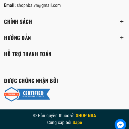
Email:
shopnba.vn@gmail.com
CHÍNH SÁCH
HƯỚNG DẪN
HỖ TRỢ THANH TOÁN
ĐƯỢC CHỨNG NHẬN BỞI
© Bản quyền thuộc về
SHOP NBA
Cung cấp bởi
Sapo