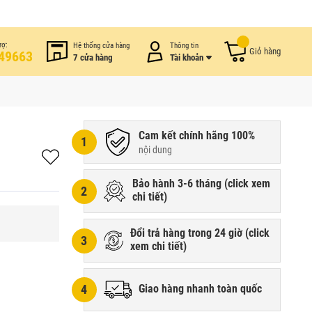
rợ:
Hệ thống cửa hàng
Thông tin
Giỏ hàng
49663
7 cửa hàng
Tài khoản
Cam kết chính hãng 100%
1
nội dung
Bảo hành 3-6 tháng (
click xem
2
chi tiết
)
Đổi trả hàng trong 24 giờ (
click
3
xem chi tiết
)
4
Giao hàng nhanh toàn quốc