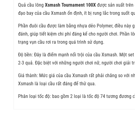
Quả cầu lông
Xsmash Tournament 100X
được sản xuất trên 
đạo bay của cầu Xsmash ổn định, ít bị rung lắc trong suốt q
Phần đuôi cầu được làm bằng nhựa dẻo Polymer, điều này giú
đánh, giúp tiết kiệm chi phí đáng kể cho người chơi. Phần l
trạng vụn cầu rơi ra trong quá trình sử dụng.
Độ bền: Đây là điểm mạnh nổi trội của cầu Xsmash. Một set
2-3 quả. Đặc biệt với những người chơi nữ, người chơi giải tr
Giá thành: Mức giá của cầu Xsmash rất phải chăng so với nh
Xsmash là loại cầu rất đáng để thử qua.
Phân loại tốc độ: bao gồm 2 loại là tốc độ 74 tương đương 