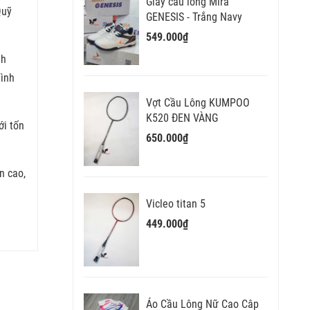
Giày cầu lông Mira
Quỹ
GENESIS - Trắng Navy
549.000₫
nh
tình
Vợt Cầu Lông KUMPOO
K520 ĐEN VÀNG
ới tốn
650.000₫
n cao,
Vicleo titan 5
449.000₫
Áo Cầu Lông Nữ Cao Câp