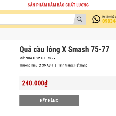
SẢN PHẨM ĐẢM BẢO CHẤT LƯỢNG
Hotline hỗ t
09834
Quả cầu lông X Smash 75-77
Mã:
NBA-X SMASH 75-77
Thương hiệu:
X SMASH
|
Tình trạng:
Hết hàng
240.000₫
HẾT HÀNG