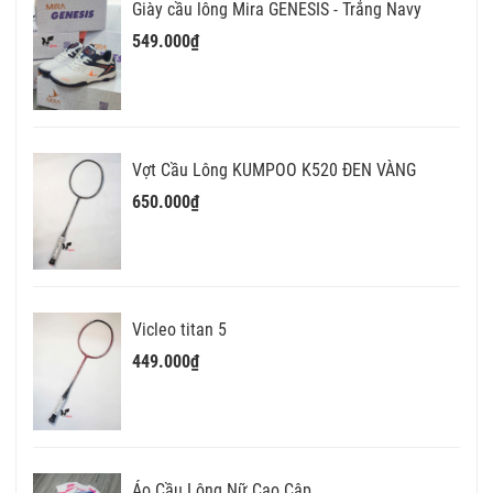
Giày cầu lông Mira GENESIS - Trắng Navy
549.000₫
Vợt Cầu Lông KUMPOO K520 ĐEN VÀNG
650.000₫
Vicleo titan 5
449.000₫
Áo Cầu Lông Nữ Cao Câp