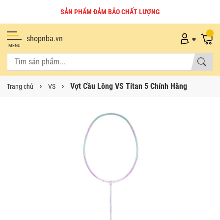
GIAO HÀNG TOÀN QUỐC
shopnba.vn
MENU
Vợt Cầu Lông VS Titan 5 Chính Hãng
Trang chủ
VS