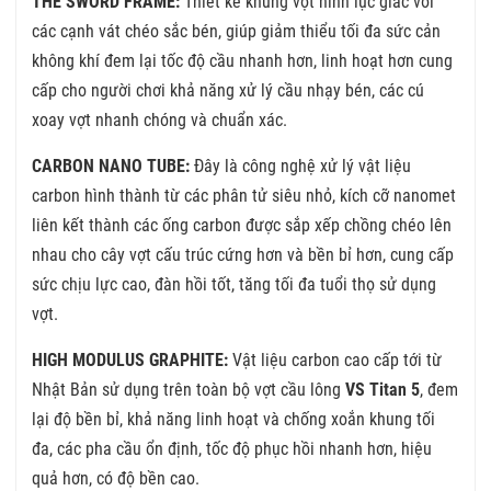
THE SWORD FRAME:
Thiết kế khung vợt hình lục giác với
các cạnh vát chéo sắc bén, giúp giảm thiểu tối đa sức cản
không khí đem lại tốc độ cầu nhanh hơn, linh hoạt hơn cung
cấp cho người chơi khả năng xử lý cầu nhạy bén, các cú
xoay vợt nhanh chóng và chuẩn xác.
CARBON NANO TUBE:
Đây là công nghệ xử lý vật liệu
carbon hình thành từ các phân tử siêu nhỏ, kích cỡ nanomet
liên kết thành các ống carbon được sắp xếp chồng chéo lên
nhau cho cây vợt cấu trúc cứng hơn và bền bỉ hơn, cung cấp
sức chịu lực cao, đàn hồi tốt, tăng tối đa tuổi thọ sử dụng
vợt.
HIGH MODULUS GRAPHITE:
Vật liệu carbon cao cấp tới từ
Nhật Bản sử dụng trên toàn bộ vợt cầu lông
VS Titan 5
, đem
lại độ bền bỉ, khả năng linh hoạt và chống xoắn khung tối
đa, các pha cầu ổn định, tốc độ phục hồi nhanh hơn, hiệu
quả hơn, có độ bền cao.