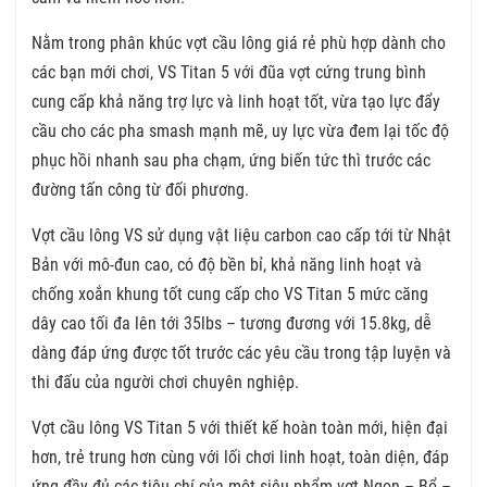
Nằm trong phân khúc vợt cầu lông giá rẻ phù hợp dành cho
các bạn mới chơi, VS Titan 5 với đũa vợt cứng trung bình
cung cấp khả năng trợ lực và linh hoạt tốt, vừa tạo lực đẩy
cầu cho các pha smash mạnh mẽ, uy lực vừa đem lại tốc độ
phục hồi nhanh sau pha chạm, ứng biến tức thì trước các
đường tấn công từ đối phương.
Vợt cầu lông VS sử dụng vật liệu carbon cao cấp tới từ Nhật
Bản với mô-đun cao, có độ bền bỉ, khả năng linh hoạt và
chống xoắn khung tốt cung cấp cho VS Titan 5 mức căng
dây cao tối đa lên tới 35lbs – tương đương với 15.8kg, dễ
dàng đáp ứng được tốt trước các yêu cầu trong tập luyện và
thi đấu của người chơi chuyên nghiệp.
Vợt cầu lông VS Titan 5 với thiết kế hoàn toàn mới, hiện đại
hơn, trẻ trung hơn cùng với lối chơi linh hoạt, toàn diện, đáp
ứng đầy đủ các tiêu chí của một siêu phẩm vợt Ngon – Bổ –